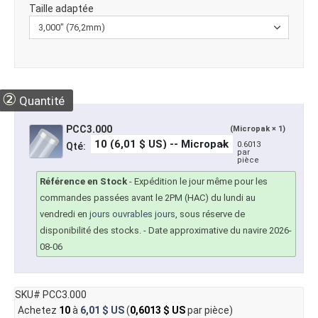
Taille adaptée
②
Quantité
PCC3.000
(Micropak × 1)
0.6013
Qté:
par
pièce
Référence en Stock
-
Expédition le jour même pour les
commandes passées avant le 2PM (HAC) du lundi au
vendredi en
jours ouvrables jours
, sous réserve de
disponibilité des stocks.
- Date approximative du navire 2026-
08-06
SKU# PCC3.000
Achetez
10
à
6,01 $ US
(
0,6013 $ US
par pièce)