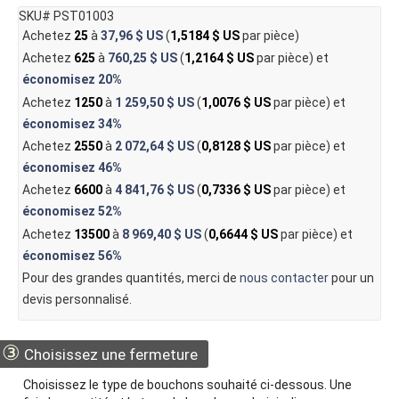
SKU# PST01003
Achetez
25
à
37,96 $ US
(
1,5184 $ US
par pièce)
Achetez
625
à
760,25 $ US
(
1,2164 $ US
par pièce) et
économisez
20%
Achetez
1250
à
1 259,50 $ US
(
1,0076 $ US
par pièce) et
économisez
34%
Achetez
2550
à
2 072,64 $ US
(
0,8128 $ US
par pièce) et
économisez
46%
Achetez
6600
à
4 841,76 $ US
(
0,7336 $ US
par pièce) et
économisez
52%
Achetez
13500
à
8 969,40 $ US
(
0,6644 $ US
par pièce) et
économisez
56%
Pour des grandes quantités, merci de
nous contacter
pour un
devis personnalisé.
③
Choisissez une fermeture
Choisissez le type de bouchons souhaité ci-dessous. Une