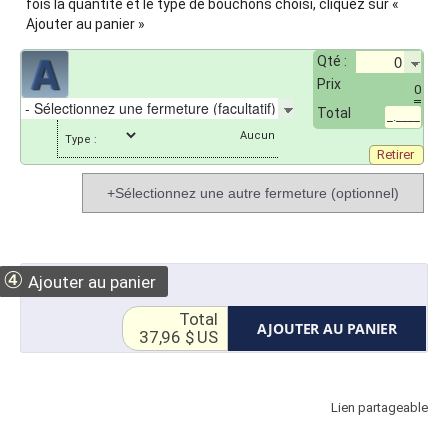
fois la quantité et le type de bouchons choisi, cliquez sur «
Ajouter au panier »
Qté :
Prix
0
Total
_.____
Type :
Retirer
+Sélectionnez une autre fermeture (optionnel)
④
Ajouter au panier
Total
AJOUTER AU PANIER
37,96 $ US
Lien partageable