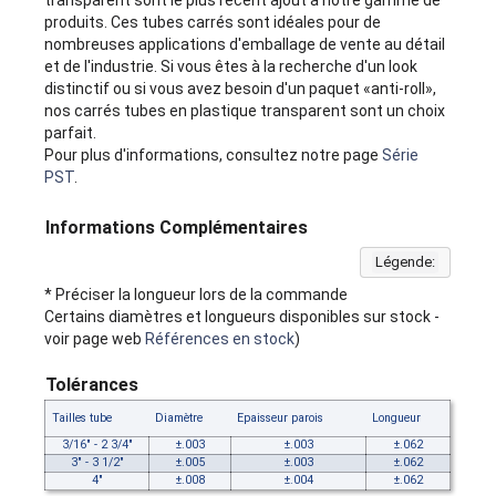
produits. Ces tubes carrés sont idéales pour de
nombreuses applications d'emballage de vente au détail
et de l'industrie. Si vous êtes à la recherche d'un look
distinctif ou si vous avez besoin d'un paquet «anti-roll»,
nos carrés tubes en plastique transparent sont un choix
parfait.
Pour plus d'informations, consultez notre page
Série
PST
.
Informations Complémentaires
Légende:
* Préciser la longueur lors de la commande
Certains diamètres et longueurs disponibles sur stock -
voir page web
Références en stock
)
Tolérances
Tailles tube
Diamètre
Epaisseur parois
Longueur
3/16" - 2 3/4"
±.003
±.003
±.062
3" - 3 1/2"
±.005
±.003
±.062
4"
±.008
±.004
±.062