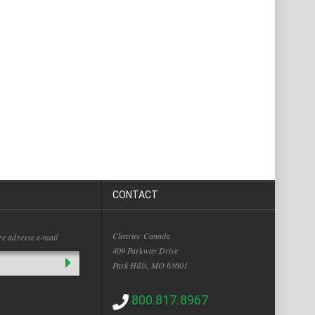
CONTACT
Cleartec Canada
tre adresse e-mail
409 Parkway Drive
Park Hills, MO 63601
800.817.8967