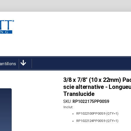
antillons
3/8 x 7/8" (10 x 22mm) Pa
scie alternative - Longueu
Translucide
SKU
RP1022175PP00S9
Inclut:
RP1022100PP00S9 (QTY=1)
RP1022124PP00S9 (QTY=1)