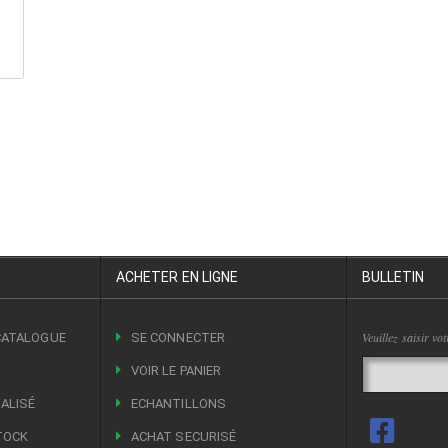
ACHETER EN LIGNE
BULLETIN
Veuillez saisir vo
CATALOGUE
SE CONNECTER
VOIR LE PANIER
ALISÉ
ECHANTILLONS
TOCK
ACHAT SECURISÉ