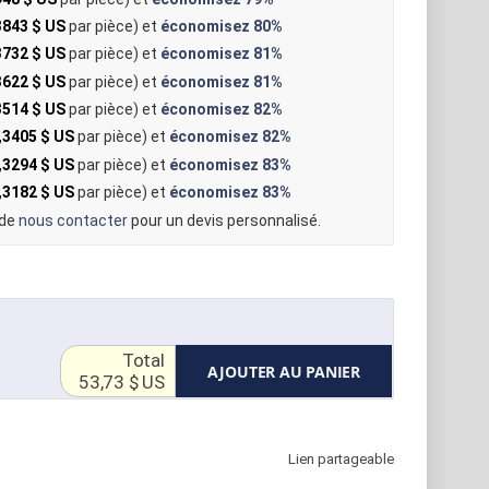
3843 $ US
par pièce) et
économisez
80%
3732 $ US
par pièce) et
économisez
81%
3622 $ US
par pièce) et
économisez
81%
3514 $ US
par pièce) et
économisez
82%
,3405 $ US
par pièce) et
économisez
82%
,3294 $ US
par pièce) et
économisez
83%
,3182 $ US
par pièce) et
économisez
83%
 de
nous contacter
pour un devis personnalisé.
Total
AJOUTER AU PANIER
53,73 $ US
Lien partageable