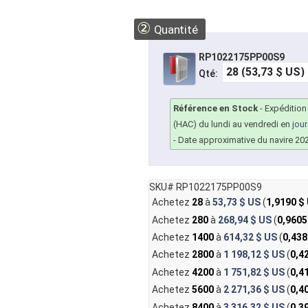
②
Quantité
RP1022175PP00S9
Qté:
Référence en Stock
-
Expédition
(HAC) du lundi au vendredi en
jou
- Date approximative du navire 20
SKU# RP1022175PP00S9
Achetez
28
à
53,73 $ US
(
1,9190 $
Achetez
280
à
268,94 $ US
(
0,9605
Achetez
1400
à
614,32 $ US
(
0,438
Achetez
2800
à
1 198,12 $ US
(
0,4
Achetez
4200
à
1 751,82 $ US
(
0,4
Achetez
5600
à
2 271,36 $ US
(
0,4
Achetez
8400
à
3 316,32 $ US
(
0,3