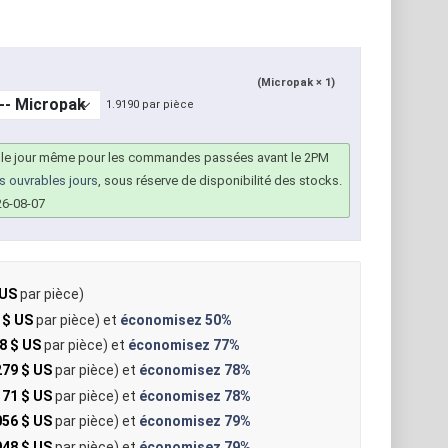
(Micropak × 1)
1.9190 par pièce
 le jour même pour les commandes passées avant le 2PM
rs ouvrables jours
, sous réserve de disponibilité des stocks.
26-08-07
 US
par pièce)
 $ US
par pièce) et
économisez
50%
8 $ US
par pièce) et
économisez
77%
279 $ US
par pièce) et
économisez
78%
171 $ US
par pièce) et
économisez
78%
056 $ US
par pièce) et
économisez
79%
948 $ US
par pièce) et
économisez
79%