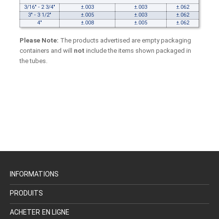
3/16" - 2 3/4"
±.003
±.003
±.062
3" - 3 1/2"
±.005
±.003
±.062
4"
±.008
±.005
±.062
Please Note:
The products advertised are empty packaging
containers and will
not
include the items shown packaged in
the tubes.
INFORMATIONS
PRODUITS
ACHETER EN LIGNE