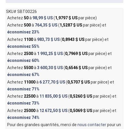
SKU# SBT00226
Achetez
50
à
98,99 $ US
(
1,9797 $ US
par pièce)
Achetez
500
à
764,35 $ US
(
1,5287 $ US
par pièce) et
économisez
23%
Achetez
1100
à
983,73 $ US
(
0,8943 $ US
par pièce) et
économisez
55%
Achetez
2500
à
1 992,25 $ US
(
0,7969 $ US
par pièce) et
économisez
60%
Achetez
5500
à
3 600,30 $ US
(
0,6546 $ US
par pièce) et
économisez
67%
Achetez
11000
à
6 277,70 $ US
(
0,5707 $ US
par pièce) et
économisez
71%
Achetez
22500
à
11 835,00 $ US
(
0,5260 $ US
par pièce) et
économisez
73%
Achetez
25000
à
12 672,50 $ US
(
0,5069 $ US
par pièce) et
économisez
74%
Pour des grandes quantités, merci de
nous contacter
pour un