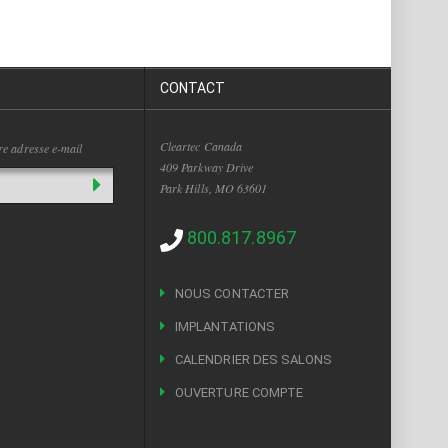
CONTACT
Cleartec Canada
tre adresse e-mail
409 Parkway Drive
Park Hills, MO 63601
800.817.8967
NOUS CONTACTER
IMPLANTATIONS
CALENDRIER DES SALONS
OUVERTURE COMPTE