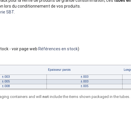
éaux pour la vente de produits de grande consommation, ces
tubes en
n lors du conditionnement de vos produits.
rie SBT
.
tock - voir page web
Références en stock
)
Epaisseur parois
Long
±.003
±.003
±.005
±.003
±.008
±.005
ging containers and will
not
include the items shown packaged in the tubes.