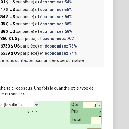
391 $ US
par pièce) et
économisez
54%
417 $ US
par pièce) et
économisez
58%
854 $ US
par pièce) et
économisez
64%
505 $ US
par pièce) et
économisez
66%
589 $ US
par pièce) et
économisez
69%
7380 $ US
par pièce) et
économisez
70%
,6730 $ US
par pièce) et
économisez
73%
,6539 $ US
par pièce) et
économisez
74%
 de
nous contacter
pour un devis personnalisé.
aité ci-dessous. Une fois la quantité et le type de
er au panier »
Qté :
Prix
0
Total
_.____