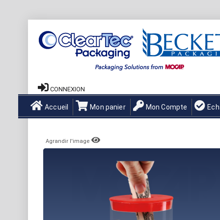
CONNEXION
Accueil
Mon panier
Mon Compte
Ech
Agrandir l'image