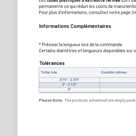
Les
tubes plastiques à extrémité fermée
sont id
permanente ce qui réduit les coûts de manutentio
Pour plus d'informations, consultez notre page
Sé
Informations Complémentaires
* Préciser la longueur lors de la commande
Certains diamètres et longueurs disponibles sur s
Tolérances
Tailles tube
Diamètre intérieur
3/16" - 2 3/4"
3" - 3 1/2"
4"
Please Note:
The products advertised are empty packa