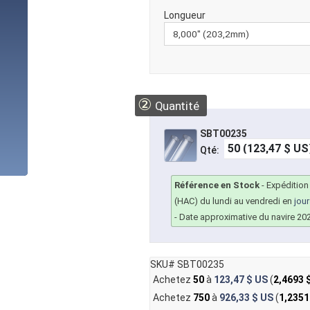
Longueur
②
Quantité
SBT00235
Qté:
Référence en Stock
-
Expédition
(HAC) du lundi au vendredi en
jou
- Date approximative du navire 20
SKU# SBT00235
Achetez
50
à
123,47 $ US
(
2,4693 
Achetez
750
à
926,33 $ US
(
1,2351