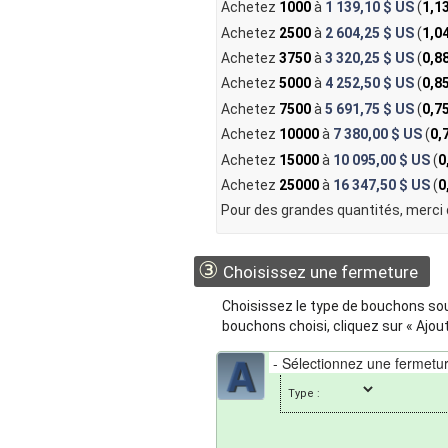
Achetez
1000
à
1 139,10 $ US
(
1,1
Achetez
2500
à
2 604,25 $ US
(
1,0
Achetez
3750
à
3 320,25 $ US
(
0,8
Achetez
5000
à
4 252,50 $ US
(
0,8
Achetez
7500
à
5 691,75 $ US
(
0,7
Achetez
10000
à
7 380,00 $ US
(
0,
Achetez
15000
à
10 095,00 $ US
(
0
Achetez
25000
à
16 347,50 $ US
(
0
Pour des grandes quantités, merci
③
Choisissez une fermeture
Choisissez le type de bouchons souh
bouchons choisi, cliquez sur « Ajout
Type :