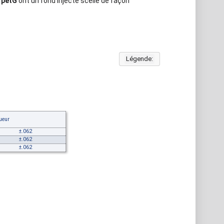
 petG
ont un fond injecté scéllé de façon
Légende:
ueur
±.062
±.062
±.062