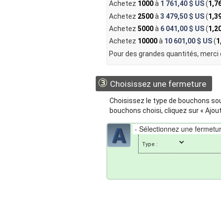
Achetez
1000
à
1 761,40 $ US
(
1,7
Achetez
2500
à
3 479,50 $ US
(
1,3
Achetez
5000
à
6 041,00 $ US
(
1,2
Achetez
10000
à
10 601,00 $ US
(
1
Pour des grandes quantités, merci
③
Choisissez une fermeture
Choisissez le type de bouchons souh
bouchons choisi, cliquez sur « Ajout
Type :