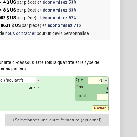
614 $ US
par pièce) et
économisez
53%
918 $ US
par pièce) et
économisez
63%
082 $ US
par pièce) et
économisez
67%
,0601 $ US
par pièce) et
économisez
71%
 de
nous contacter
pour un devis personnalisé.
aité ci-dessous. Une fois la quantité et le type de
er au panier »
Qté :
Prix
0
Total
_.____
Retirer
+Sélectionnez une autre fermeture (optionnel)