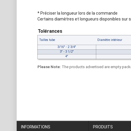
* Préciser la longueur lors de la commande
Certains diamètres et longueurs disponibles sur s
Tolérances
Tailles tube
Diamètre intérieur
3/16" - 2 3/4"
3" - 3 1/2"
4"
Please Note:
The products advertised are empty packa
INFORMATIONS
PRODUITS