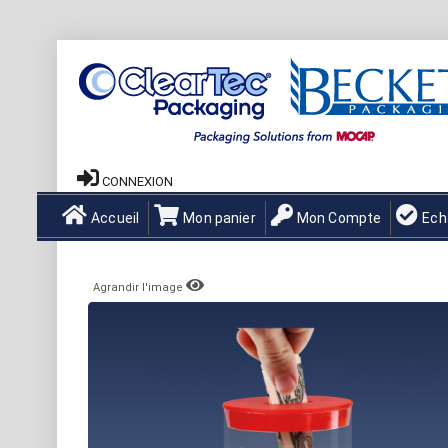
CONNEXION
Accueil
Mon panier
Mon Compte
Ech
Agrandir l'image