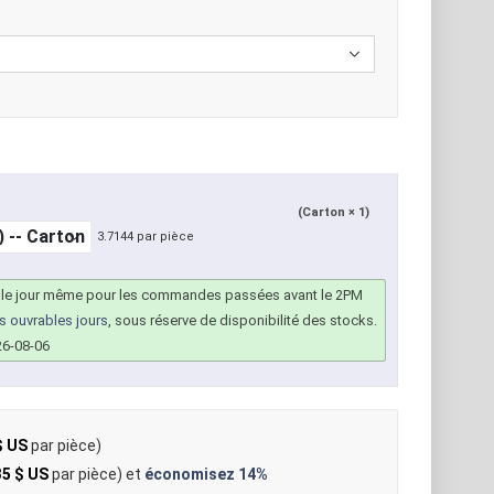
(Carton × 1)
3.7144 par pièce
 le jour même pour les commandes passées avant le 2PM
rs ouvrables jours
, sous réserve de disponibilité des stocks.
26-08-06
$ US
par pièce)
35 $ US
par pièce) et
économisez
14%