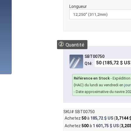
Longueur
②
Quantité
SBT00750
Qté:
Référence en Stock
-
Expédition
(HAC) du lundi au vendredi en
jou
- Date approximative du navire 20
SKU# SBT00750
Achetez
50
à
185,72 $ US
(
3,7144 
Achetez
500
à
1 601,75 $ US
(
3,20