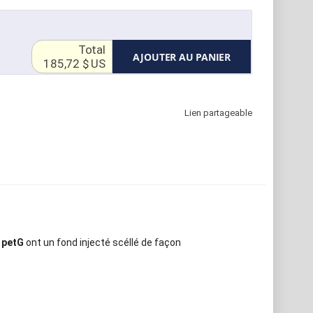
Total
AJOUTER AU PANIER
185,72 $ US
Lien partageable
 petG
ont un fond injecté scéllé de façon