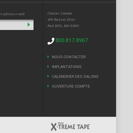
Cleartec Canada
tre adresse e-mail
409 Parkway Drive
Park Hills, MO 63601
800.817.8967
NOUS CONTACTER
IMPLANTATIONS
CALENDRIER DES SALONS
OUVERTURE COMPTE