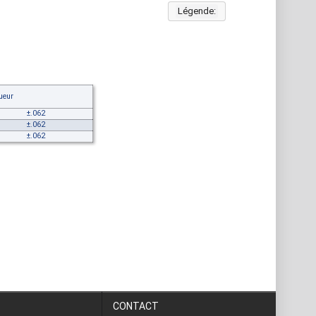
Légende:
ueur
±.062
±.062
±.062
CONTACT