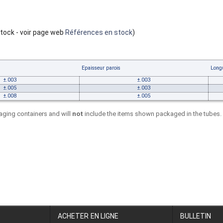
tock - voir page web
Références en stock
)
Epaisseur parois
Long
±.003
±.003
±.005
±.003
±.008
±.005
ging containers and will
not
include the items shown packaged in the tubes.
ACHETER EN LIGNE
BULLETIN