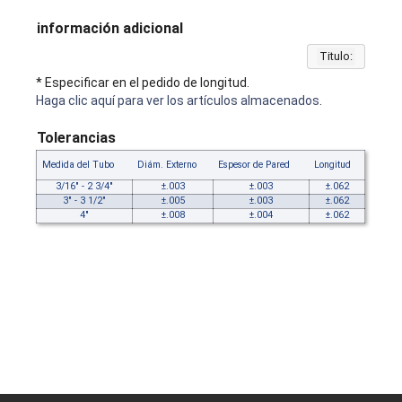
información adicional
Titulo:
* Especificar en el pedido de longitud.
Haga clic aquí para ver los artículos almacenados
.
Tolerancias
Medida del Tubo
Diám. Externo
Espesor de Pared
Longitud
3/16" - 2 3/4"
±.003
±.003
±.062
3" - 3 1/2"
±.005
±.003
±.062
4"
±.008
±.004
±.062