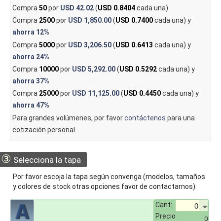
Compra
50
por
USD 42.02
(
USD 0.8404
cada una)
Compra
2500
por
USD 1,850.00
(
USD 0.7400
cada una) y
ahorra
12%
Compra
5000
por
USD 3,206.50
(
USD 0.6413
cada una) y
ahorra
24%
Compra
10000
por
USD 5,292.00
(
USD 0.5292
cada una) y
ahorra
37%
Compra
25000
por
USD 11,125.00
(
USD 0.4450
cada una) y
ahorra
47%
Para grandes volúmenes, por favor
contáctenos
para una
cotización personal.
③
Selecciona la tapa
Por favor escoja la tapa según convenga (modelos, tamaños
y colores de stock otras opciones favor de contactarnos):
Cant:
Precio
0