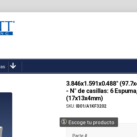
ras
3.846x1.591x0.488" (97.7
- N° de casillas: 6 Espum
(17x13x4mm)
SKU
IB01/A1KF3202
①
Escoge tu producto
Parte #