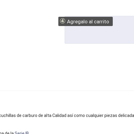
④
Agregalo al carrito
uchillas de carburo de alta Calidad así como cualquier piezas delicad
na de la
Serie IB
.