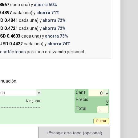
8567
cada una) y
ahorra
50%
.4897
cada una) y
ahorra
71%
D 0.4841
cada una) y
ahorra
72%
D 0.4721
cada una) y
ahorra
72%
SD 0.4603
cada una) y
ahorra
73%
USD 0.4422
cada una) y
ahorra
74%
contáctenos
para una cotización personal.
inuación.
Cant:
Precio
0
Total
_.____
Quitar
+Escoge otra tapa (opcional)