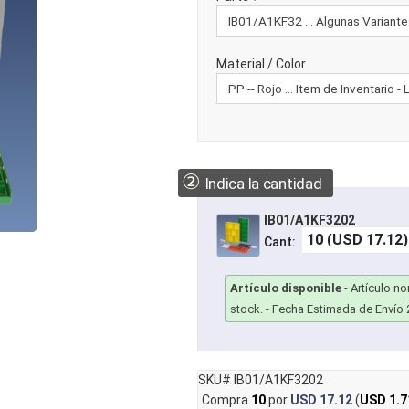
Material / Color
②
Indica la cantidad
IB01/A1KF3202
Cant:
Artículo disponible
-
Artículo n
stock.
- Fecha Estimada de Envío 
SKU# IB01/A1KF3202
Compra
10
por
USD 17.12
(
USD 1.7