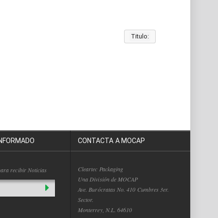
Titulo:
INFORMADO
CONTACTA A MOCAP
Cleartec Packaging
ara recibir Noticias
Una División de MOCAP
Ave. Burócratas No. 410 Cumbres 3er.
Sector.
Monterrey, N.L. 64610