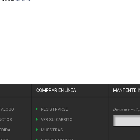
COMPRAR EN LÍNEA
MANTENTE 
Danos tu e-mail p
TALOGO
REGISTRARSE
UCTOS
VER SU CARRITO
EDIDA
MUESTRAS