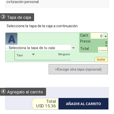
cotización personal.
③
Tapa de caja
Seleccione la tapa de la caja a continuación.
Cant:
Precio
0
Total
_.____
Tipo:
Quitar
+Escoge otra tapa (opcional)
④
Agregalo al carrito
Total
AÑADIR AL CARRITO
USD 15.36