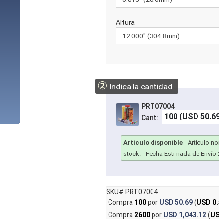
Altura
②
Indica la cantidad
PRT07004
Cant:
Artículo disponible
-
Artículo n
stock.
- Fecha Estimada de Envío 
SKU# PRT07004
Compra
100
por
USD 50.69
(
USD 0.
Compra
2600
por
USD 1,043.12
(
US