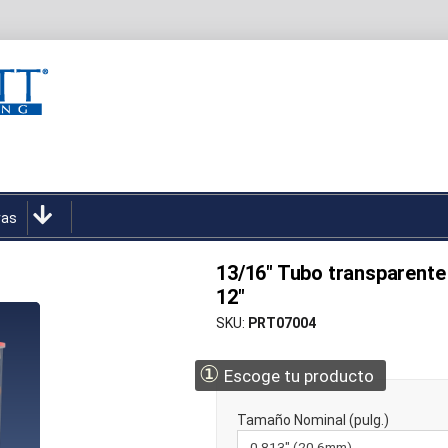
ras
13/16" Tubo transparente 
12"
SKU
PRT07004
①
Escoge tu producto
Tamaño Nominal (pulg.)