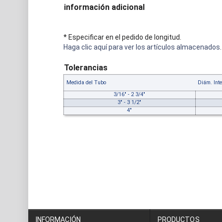
información adicional
* Especificar en el pedido de longitud.
Haga clic aquí para ver los artículos almacenados
.
Tolerancias
Medida del Tubo
Diám. Int
3/16" - 2 3/4"
3" - 3 1/2"
4"
INFORMACIÓN
PRODUCTOS