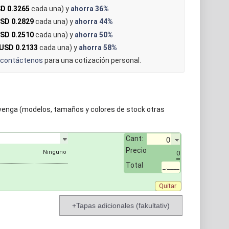
D 0.3265
cada una) y
ahorra
36%
SD 0.2829
cada una) y
ahorra
44%
SD 0.2510
cada una) y
ahorra
50%
USD 0.2133
cada una) y
ahorra
58%
contáctenos
para una cotización personal.
nvenga (modelos, tamaños y colores de stock otras
Cant:
Precio
0
Total
_.____
Quitar
+Tapas adicionales (fakultativ)