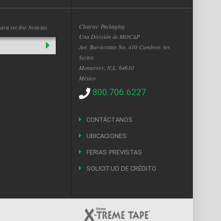
Cleartec Packaging
ara recibir Noticias
Una División de MOCAP
Ave. Burócratas No. 410 Cumbres 3er.
Sector.
Monterrey, N.L. 64610
México
800.706.6227
CONTÁCTANOS
UBICACIONES
FERIAS PREVISTAS
SOLICITUD DE CRÉDITO