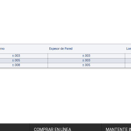
erno
Espesor de Pared
Lon
±.003
±.003
±.005
±.003
±.008
±.005
COMPRAR EN LÍNEA
MANTENTE 