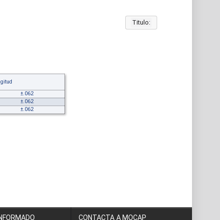
Titulo:
gitud
±.062
±.062
±.062
INFORMADO
CONTACTA A MOCAP